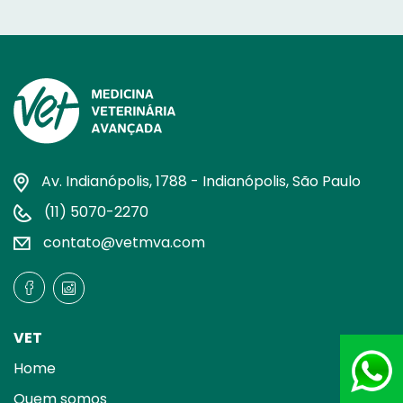
Av. Indianópolis, 1788 - Indianópolis, São Paulo
(11) 5070-2270
contato@vetmva.com
VET
Atend
Home
+55 (1
Quem somos