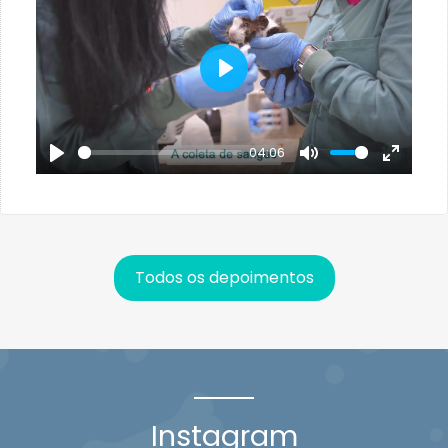
Play
04:06
Play
Mute
Enter
fullscr
Todos os depoimentos
Instagram