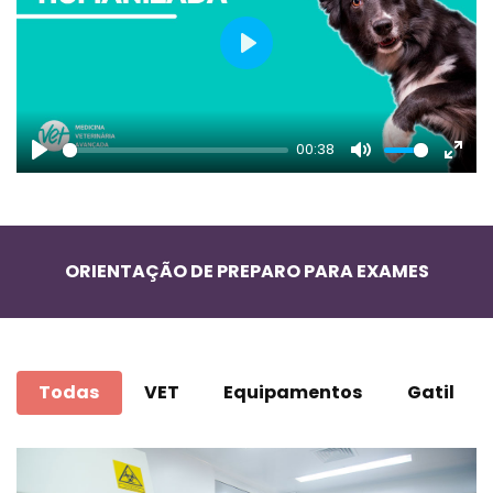
Play
00:38
Play
Mute
Ente
full
ORIENTAÇÃO DE PREPARO PARA EXAMES
Todas
VET
Equipamentos
Gatil